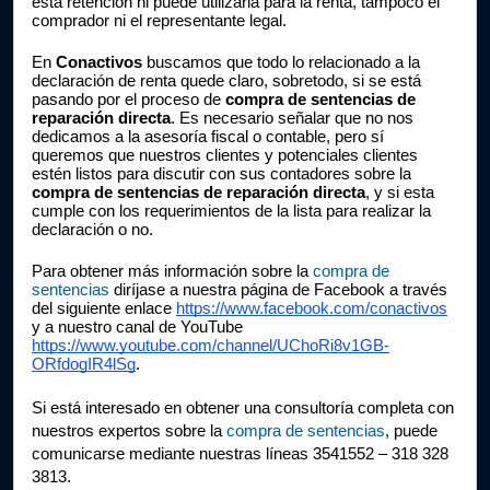
esta retención ni puede utilizarla para la renta, tampoco el 
comprador ni el representante legal.
En 
Conactivos 
buscamos que todo lo relacionado a la 
declaración de renta quede claro, sobretodo, si se está 
pasando por el proceso de 
compra de sentencias de 
reparación directa
. Es necesario señalar que no nos 
dedicamos a la asesoría fiscal o contable, pero sí 
queremos que nuestros clientes y potenciales clientes 
estén listos para discutir con sus contadores sobre la 
compra de sentencias de reparación directa
, y si esta 
cumple con los requerimientos de la lista para realizar la 
declaración o no.
Para obtener más información sobre la 
compra de 
sentencias
diríjase a nuestra página de Facebook a través 
del siguiente enlace 
https://www.facebook.com/conactivos
y a nuestro canal de YouTube 
https://www.youtube.com/channel/UChoRi8v1GB-
ORfdogIR4lSg
. 
Si está interesado en obtener una consultoría completa con 
nuestros expertos sobre la 
compra de sentencias
, puede 
comunicarse mediante nuestras líneas 3541552 – 318 328 
3813.