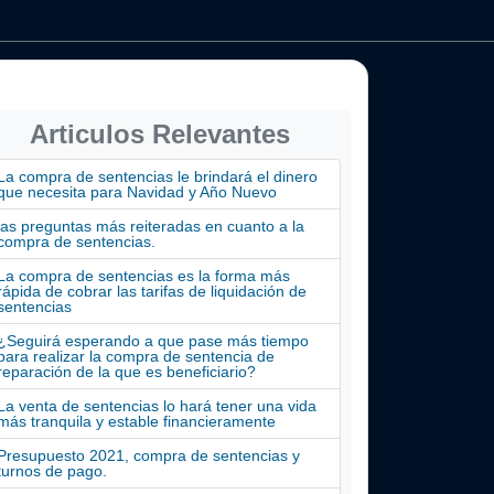
Articulos Relevantes
La compra de sentencias le brindará el dinero
que necesita para Navidad y Año Nuevo
las preguntas más reiteradas en cuanto a la
compra de sentencias.
La compra de sentencias es la forma más
rápida de cobrar las tarifas de liquidación de
sentencias
¿Seguirá esperando a que pase más tiempo
para realizar la compra de sentencia de
reparación de la que es beneficiario?
La venta de sentencias lo hará tener una vida
más tranquila y estable financieramente
Presupuesto 2021, compra de sentencias y
turnos de pago.