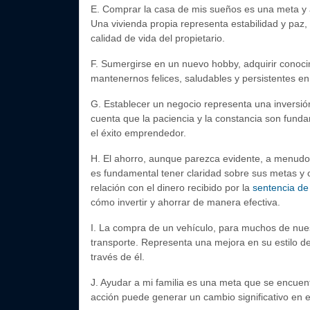
E.
Comprar la casa de mis sueños es una meta y 
Una vivienda propia representa estabilidad y paz,
calidad de vida del propietario.
F.
Sumergirse en un nuevo hobby, adquirir conocim
mantenernos felices, saludables y persistentes en 
G.
Establecer un negocio representa una inversió
cuenta que la paciencia y la constancia son funda
el éxito emprendedor.
H.
El ahorro, aunque parezca evidente, a menudo 
es fundamental tener claridad sobre sus metas y o
relación con el dinero recibido por la
sentencia de
cómo invertir y ahorrar de manera efectiva.
I.
La compra de un vehículo, para muchos de nuest
transporte. Representa una mejora en su estilo de
través de él.
J.
Ayudar a mi familia es una meta que se encuent
acción puede generar un cambio significativo en el