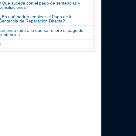
¿Qué sucede con el pago de sentencias y
conciliaciones?
¿En qué podría emplear el Pago de la
Sentencia de Reparación Directa?
Entiende todo a lo que se refiere el pago de
sentencias
x