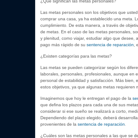
¿Qué significan las metas personales?
Las metas personales son los objetivos que usted 
comprar una casa, ya ha establecido una meta. Lu
cumplimiento. De esta manera, a través de objetivo
de metas. En el caso de las metas personales, so
y plenitud, como viajar, estudiar algo que desee, a
pago más rápido de su
sentencia de reparación
, 
¿Existen categorías para las metas?
Las metas se pueden categorizar según los difer
laborales, personales, profesionales, aunque en 
personal de estabilidad y satisfacción. Más bien,
estos objetivos, ya que algunas metas requieren 
Imaginemos que hoy le entregan el pago de la
se
que defina los plazos para cada una de sus metas. 
considerar si ese sueño se realizará a corto, med
Dependiendo del plazo elegido, deberá desarrollar
provenientes de la
sentencia de reparación
.
¿Cuáles son las metas personales a las que se de