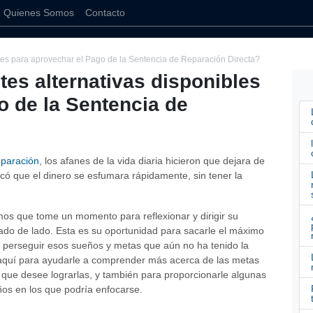
Quienes Somos
Contacto
bles para aprovechar el Pago de la Sentencia de Reparación Directa?
tes alternativas disponibles
o de la Sentencia de
eparación
, los afanes de la vida diaria hicieron que dejara de
có que el dinero se esfumara rápidamente, sin tener la
s que tome un momento para reflexionar y dirigir su
ado de lado. Esta es su oportunidad para sacarle el máximo
 perseguir esos sueños y metas que aún no ha tenido la
 aquí para ayudarle a comprender más acerca de las metas
 que desee lograrlas, y también para proporcionarle algunas
os en los que podría enfocarse.